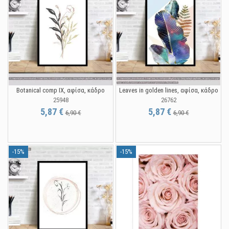
Botanical comp IX, αφίσα, κάδρο
Leaves in golden lines, αφίσα, κάδρο
25948
26762
5,87 €
5,87 €
6,90 €
6,90 €
-15%
-15%