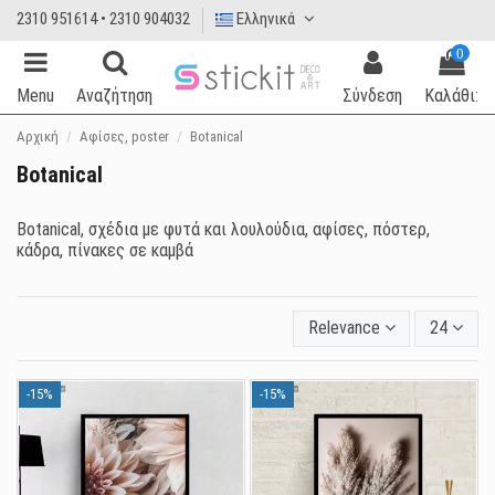
2310 951614 • 2310 904032
Ελληνικά
0
Menu
Αναζήτηση
Σύνδεση
Καλάθι:
Αρχική
Αφίσες, poster
Botanical
Botanical
Botanical, σχέδια με φυτά και λουλούδια, αφίσες, πόστερ,
κάδρα, πίνακες σε καμβά
Relevance
24
-15%
-15%