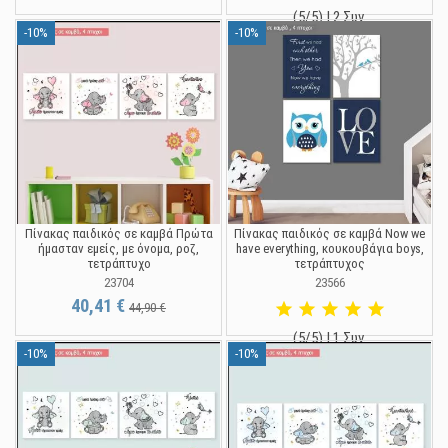
(5/5) | 2 Συν.
-10%
-10%
40,41 €
44,90 €
Πίνακας παιδικός σε καμβά Πρώτα
Πίνακας παιδικός σε καμβά Now we
ήμασταν εμείς, με όνομα, ροζ,
have everything, κουκουβάγια boys,
τετράπτυχο
τετράπτυχος
23704
23566
40,41 €
44,90 €
(5/5) | 1 Συν.
-10%
-10%
40,41 €
44,90 €