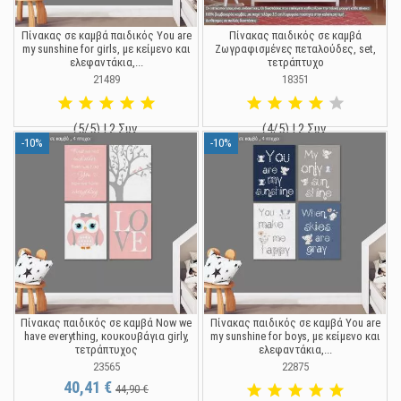
Πίνακας σε καμβά παιδικός You are
Πίνακας παιδικός σε καμβά
my sunshine for girls, με κείμενο και
Ζωγραφισμένες πεταλούδες, set,
ελεφαντάκια,...
τετράπτυχο
21489
18351
(5/5) | 2 Συν.
(4/5) | 2 Συν.
-10%
-10%
40,41 €
40,41 €
44,90 €
44,90 €
Πίνακας παιδικός σε καμβά Now we
Πίνακας παιδικός σε καμβά You are
have everything, κουκουβάγια girly,
my sunshine for boys, με κείμενο και
τετράπτυχος
ελεφαντάκια,...
23565
22875
40,41 €
44,90 €