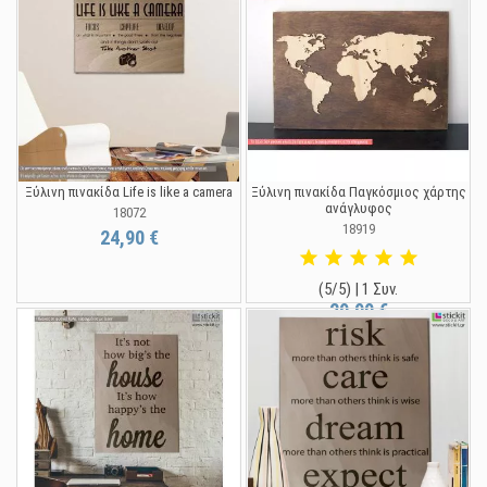
Ξύλινη πινακίδα Life is like a camera
Ξύλινη πινακίδα Παγκόσμιος χάρτης
ανάγλυφος
18072
18919
24,90 €
(5/5) | 1 Συν.
29,90 €