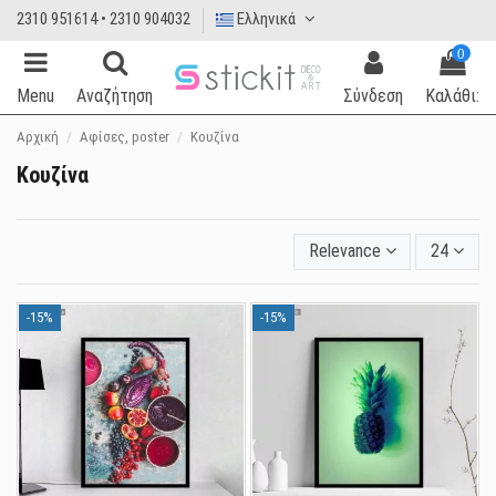
2310 951614 • 2310 904032
Ελληνικά
0
Menu
Αναζήτηση
Σύνδεση
Καλάθι:
Αρχική
Αφίσες, poster
Κουζίνα
Κουζίνα
Relevance
24
-15%
-15%