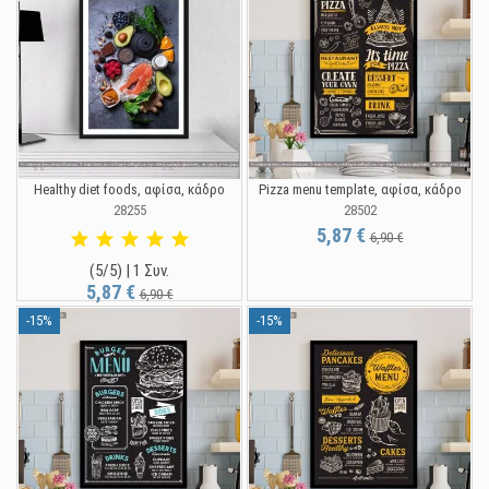
Healthy diet foods, αφίσα, κάδρο
Pizza menu template, αφίσα, κάδρο
28255
28502
5,87 €
6,90 €
(5/5) | 1 Συν.
5,87 €
6,90 €
-15%
-15%