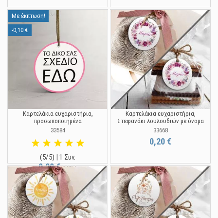
Με έκπτωση!
-0,10 €
Καρτελάκια ευχαριστήρια,
Καρτελάκια ευχαριστήρια,
προσωποποιημένα
Στεφανάκι λουλουδιών με όνομα
33584
33668
0,20 €
(5/5) | 1 Συν.
0,20 €
0,30 €