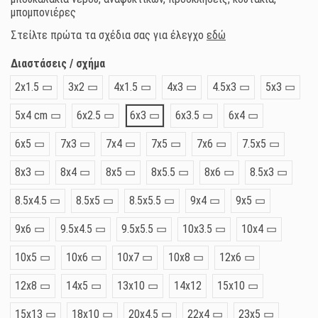
μπομπονιέρες
Στείλτε πρώτα τα σχέδια σας για έλεγχο
εδώ
Διαστάσεις / σχήμα
2x1.5 ▭
3x2 ▭
4x1.5 ▭
4x3 ▭
4.5x3 ▭
5x3 ▭
5x4 cm ▭
6x2.5 ▭
6x3 ▭
6x3.5 ▭
6x4 ▭
6x5 ▭
7x3 ▭
7x4 ▭
7x5 ▭
7x6 ▭
7.5x5 ▭
8x3 ▭
8x4 ▭
8x5 ▭
8x5.5 ▭
8x6 ▭
8.5x3 ▭
8.5x4.5 ▭
8.5x5 ▭
8.5x5.5 ▭
9x4 ▭
9x5 ▭
9x6 ▭
9.5x4.5 ▭
9.5x5.5 ▭
10x3.5 ▭
10x4 ▭
10x5 ▭
10x6 ▭
10x7 ▭
10x8 ▭
12x6 ▭
12x8 ▭
14x5 ▭
13x10 ▭
14x12
15x10 ▭
15x13 ▭
18x10 ▭
20x4.5 ▭
22x4 ▭
23x5 ▭