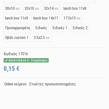
30x10 ▭
32x10 ▭
32x14 ▭
lunch box 11x8
lunch box 11x9
lunch box 14x11
17.5x15 ▭
Προσαρμοσμένη
Ειδικές
Ειδικές 1
Ειδικές 2
Οβάλ custom 1
3.5x2.5 ▭
Κωδικός
17516
Αποστολή σε 2 - 5 εργάσιμες
0,15 €
Online κείμενο
Ετικέτες προσωποποιημένες