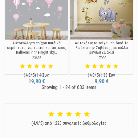
Αυτοκόλλητα τοίχου παιδικά
Αυτοκόλλητα τοίχου παιδικά Τα
αερόστατα, χαρταετοί και αστέρια,
Ζωάκια της Σαβάνας , με πολλά
Balloons in the night sky...
μεγάλα ζωάκια
23686
17990
(4,8/5) | 4 Συν.
(4,8/5) | 33 Συν.
19,90 €
9,90 €
Showing 1 - 24 of 633 items
(4,9/5) από 1223 συνολικές βαθμολογίες