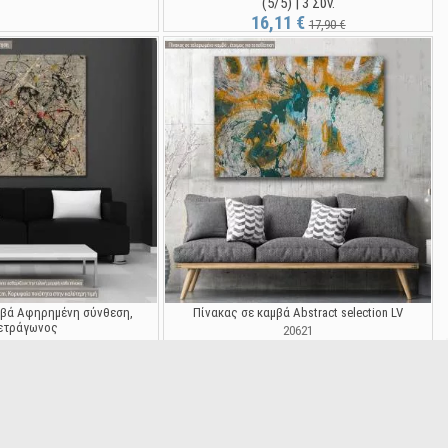
(5/5) | 3 Συν.
16,11 €
17,90 €
μβά Αφηρημένη σύνθεση,
Πίνακας σε καμβά Abstract selection LV
ετράγωνος
20621
21381
(5/5) | 1 Συν.
/5) | 1 Συν.
17,90 €
,91 €
19,90 €
-10%