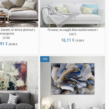
eserts of Africa abstract I,
Πίνακας σε καμβά Blue marble texture I
ανοραμικός
23875
23788
16,11 €
17,90 €
,91 €
29,90 €
-10%