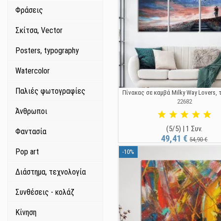
Φράσεις
Σκίτσα, Vector
Posters, typography
Watercolor
Παλιές φωτογραφίες
Πίνακας σε καμβά Milky Way Lovers, 
22682
Άνθρωποι
(5/5) | 1 Συν.
Φαντασία
49,41 €
54,90 €
Pop art
-10%
Διάστημα, τεχνολογία
Συνθέσεις - κολάζ
Κίνηση