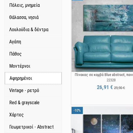
Πόλεις, μνημεία
Θάλασσα, νησιά
Λουλούδια & δέντρα
Αγάπη
Πάθος
Μοντέρνοι
Πίνακας σε καμβά Blue abstract, πα
Αφηρημένοι
22328
26,91 €
29,90 €
Vintage - ρετρό
Red & grayscale
-10%
Χάρτες
Γεωμετρικοί - Abstract