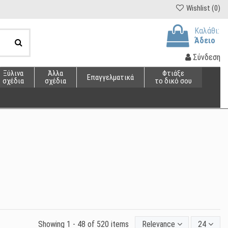
Wishlist (
0
)
Καλάθι:
Άδειο
Σύνδεση
Ξύλινα
Άλλα
Φτιάξε
Επαγγελματικά
σχέδια
σχέδια
το δικό σου
Showing 1 - 48 of 520 items
Relevance
24