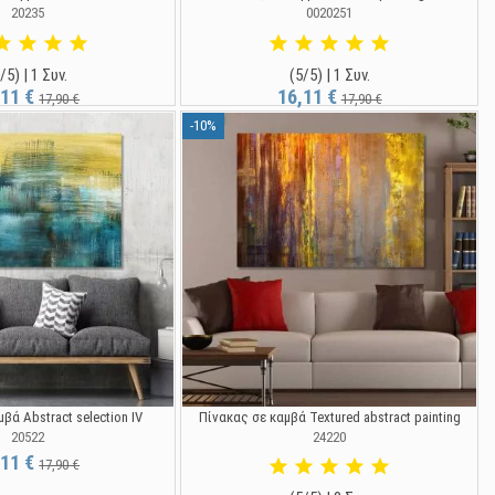
20235
0020251
/5) | 1 Συν.
(5/5) | 1 Συν.
,11 €
16,11 €
17,90 €
17,90 €
-10%
βά Abstract selection IV
Πίνακας σε καμβά Textured abstract painting
20522
24220
,11 €
17,90 €