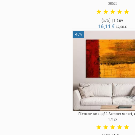
20525
(5/5) | 1 Συν.
16,11 €
17,90 €
-10%
Πίνακας σε καμβά Summer sunset, a
17127