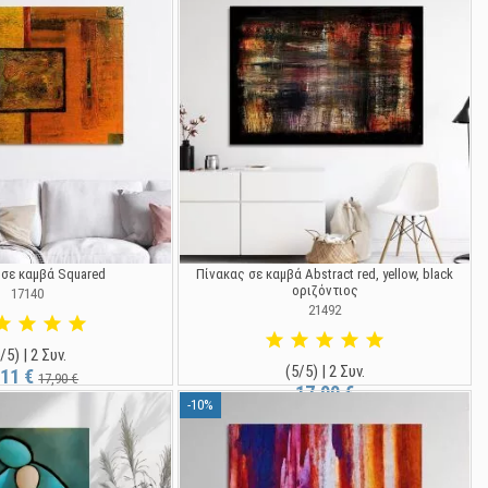
 σε καμβά Squared
Πίνακας σε καμβά Abstract red, yellow, black
οριζόντιος
17140
21492
/5) | 2 Συν.
(5/5) | 2 Συν.
,11 €
17,90 €
17,90 €
-10%