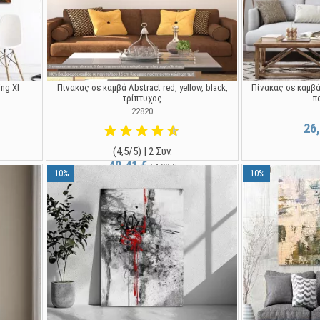
ng XI
Πίνακας σε καμβά Abstract red, yellow, black,
Πίνακας σε καμβά D
τρίπτυχος
π
22820
26
(4,5/5) | 2 Συν.
49,41 €
54,90 €
-10%
-10%