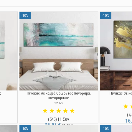
-10%
-10%
ς
Πίνακας σε καμβά Ορίζοντας πανόραμα,
Πίνακας σε κα
πανοραμικός
22329
(4,
(5/5) | 1 Συν.
16
26,91 €
29,90 €
-10%
-10%