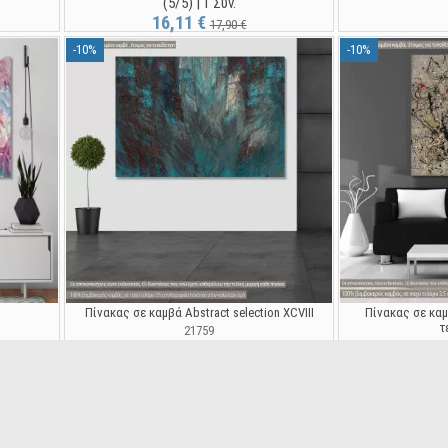
(5/5) | 1 Συν.
16,11 €
17,90 €
-10%
-10%
Πίνακας σε καμβά Abstract selection XCVIII
Πίνακας σε κα
τ
21759
16,11 €
17,90 €
(5
17
-10%
-10%