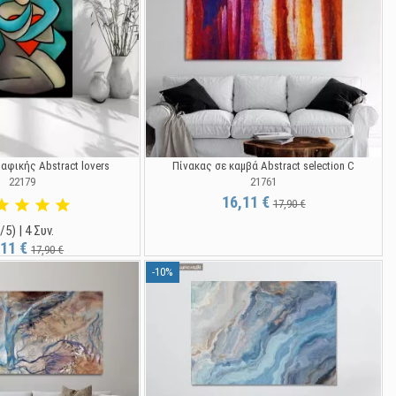
αφικής Abstract lovers
Πίνακας σε καμβά Abstract selection C
22179
21761
16,11 €
17,90 €
/5) | 4 Συν.
,11 €
17,90 €
-10%