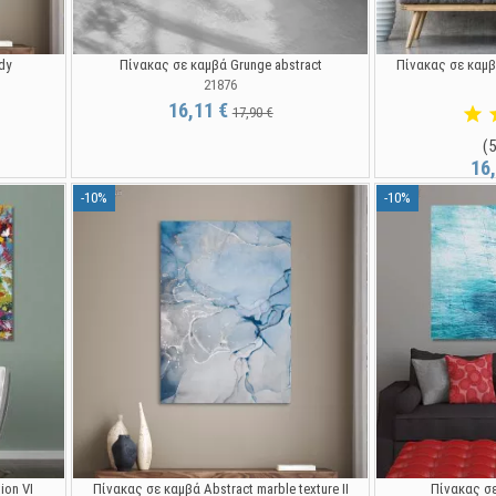
dy
Πίνακας σε καμβά Grunge abstract
Πίνακας σε καμβά
21876
16,11 €
17,90 €
(5
16
-10%
-10%
ion VI
Πίνακας σε καμβά Abstract marble texture II
Πίνακας σε