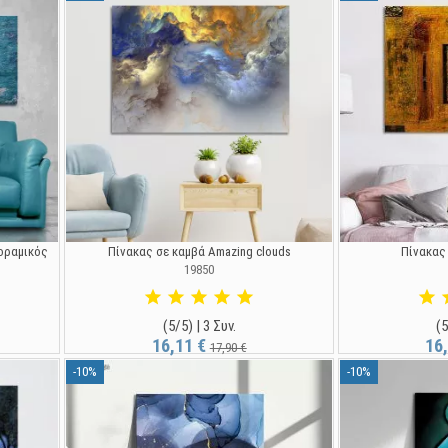
νοραμικός
Πίνακας σε καμβά Amazing clouds
Πίνακας
19850
(5/5) | 3 Συν.
(5
16,11 €
16
17,90 €
-10%
-10%