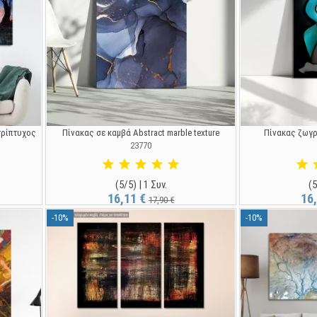
τρίπτυχος
Πίνακας σε καμβά Abstract marble texture
Πίνακας ζωγρ
23770
(5/5) | 1 Συν.
(5
16,11 €
16
17,90 €
-10%
-10%