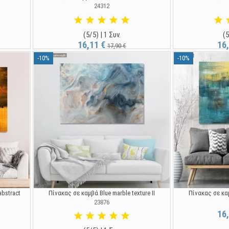
24312
(5/5) | 1 Συν.
(5
16,11 €
16
17,90 €
-10%
-10%
bstract
Πίνακας σε καμβά Blue marble texture II
Πίνακας σε καμ
23876
16