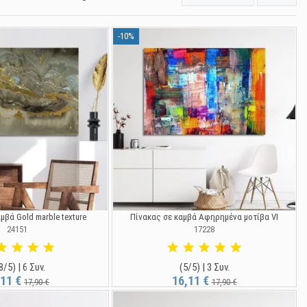
-10%
μβά Gold marble texture
Πίνακας σε καμβά Αφηρημένα μοτίβα VI
24151
17228
8/5) | 6 Συν.
(5/5) | 3 Συν.
,11 €
16,11 €
17,90 €
17,90 €