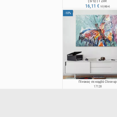
(5/5) | 1 Συν.
16,11 €
17,90 €
-10%
Πίνακας σε καμβά Close up
17128
(4,6/5) | 5 Συν.
16,11 €
17,90 €
-10%