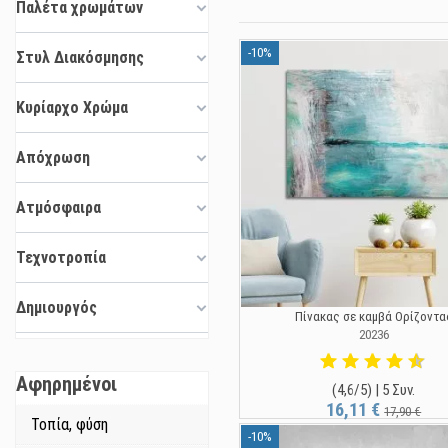
Παλέτα χρωμάτων
-10%
Στυλ Διακόσμησης
Κυρίαρχο Χρώμα
Απόχρωση
Ατμόσφαιρα
Τεχνοτροπία
Δημιουργός
Πίνακας σε καμβά Ορίζοντα
20236
Αφηρημένοι
(4,6/5) | 5 Συν.
16,11 €
17,90 €
Τοπία, φύση
-10%