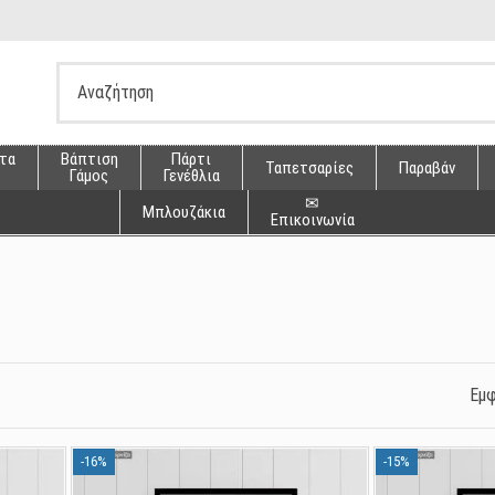
τα
Βάπτιση
Πάρτι
Ταπετσαρίες
Παραβάν
Γάμος
Γενέθλια
✉
Μπλουζάκια
Επικοινωνία
Εμφ
-16%
-15%