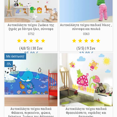
Αυτοκόλλητα τοίχου Ζωάκια της
Αυτοκόλλητα τοίχου παιδικά Ήλιος ,
ξηράς με δέντρα ήλιο, σύννεφα
σύννεφα και πουλιά
0752
0363
(4,8/5) | 30 Συν.
(5/5) | 9 Συν.
25,00 €
12,90 €
Με έκπτωση!
-5%
Αυτοκόλλητα τοίχου παιδικά
Αυτοκόλλητα τοίχου παιδικά
Φάλαινα, πιγκουίνοι, φώκια,
Φραουλόσπιτο, νεράιδες και
δελφίνια, Ζωάκια της θάλασσας
βατραχάκι