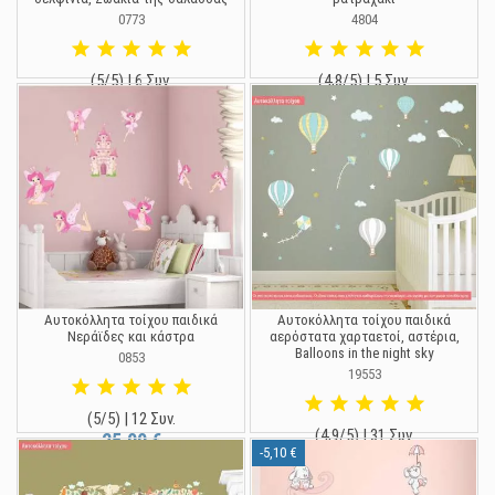
0773
4804
(5/5) | 6 Συν.
(4,8/5) | 5 Συν.
23,75 €
19,90 €
25,00 €
Αυτοκόλλητα τοίχου παιδικά
Αυτοκόλλητα τοίχου παιδικά
Νεράϊδες και κάστρα
αερόστατα χαρταετοί, αστέρια,
Balloons in the night sky
0853
19553
(5/5) | 12 Συν.
(4,9/5) | 31 Συν.
25,00 €
-5,10 €
14,90 €