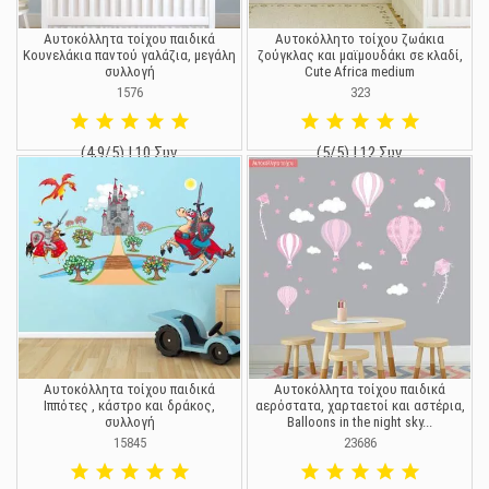
Αυτοκόλλητα τοίχου παιδικά
Αυτοκόλλητο τοίχου ζωάκια
Κουνελάκια παντού γαλάζια, μεγάλη
ζούγκλας και μαϊμουδάκι σε κλαδί,
συλλογή
Cute Africa medium
1576
323
(4,9/5) | 10 Συν.
(5/5) | 12 Συν.
19,90 €
19,90 €
25,00 €
Αυτοκόλλητα τοίχου παιδικά
Αυτοκόλλητα τοίχου παιδικά
Ιππότες , κάστρο και δράκος,
αερόστατα, χαρταετοί και αστέρια,
συλλογή
Balloons in the night sky...
15845
23686