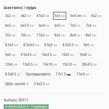
Διαστάσεις / σχήμα
3x2 ▭
4x2 ▭
4.5x3 ▭
5x3 ▭
5x4 cm ▭
6x2 ▭
6x3 ▭
6x3.5 ▭
6x4 ▭
6x5 ▭
7x3 ▭
7x4 ▭
7x5 ▭
7x6 ▭
7.5x5 ▭
8x3 ▭
8x4 ▭
8x5 ▭
8.5x3 ▭
8.5x4.5 ▭
8.5x5 ▭
8.5x5.5 ▭
9x5 ▭
9x6 ▭
9.5x4.5 ▭
10x3.5 ▭
10x5 ▭
10x8 ▭
12x6 ▭
13x5.5 ▭
13x10 ▭
15x10 ▭
20x4.5 ▭
8.5x8.5 ◻
Προσαρμοσμένη
17x1.5 ▬
7.5x4 ▭
Οβάλ custom 1
3.5x2.5 ▭
Κωδικός
30317
Αποστολή σε 2 - 5 εργάσιμες