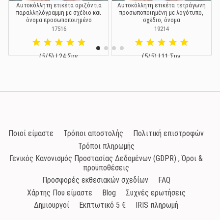
Αυτοκόλλητη ετικέτα οριζόντια
Αυτοκόλλητη ετικέτα τετράγωνη
παραλληλόγραμμη με σχέδιο και
προσωποποιημένη με λογότυπο,
όνομα προσωποποιημένο
σχέδιο, όνομα
17516
19214
(5/5) | 24 Συν.
(5/5) | 11 Συν.
0,15 €
0,15 €
Ποιοί είμαστε
Τρόποι αποστολής
Πολιτική επιστροφών
Τρόποι πληρωμής
Γενικός Κανονισμός Προστασίας Δεδομένων (GDPR) , Όροι &
προϋποθέσεις
Προσφορές εκθεσιακών σχεδίων
FAQ
Χάρτης Που είμαστε
Blog
Συχνές ερωτήσεις
Δημιουργοί
Εκπτωτικό 5 €
IRIS πληρωμή