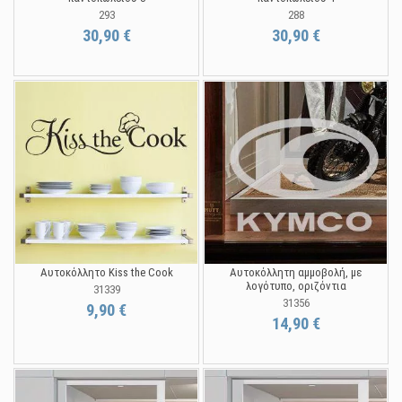
293
288
30,90 €
30,90 €
Αυτοκόλλητο Kiss the Cook
Αυτοκόλλητη αμμοβολή, με
λογότυπο, οριζόντια
31339
31356
9,90 €
14,90 €