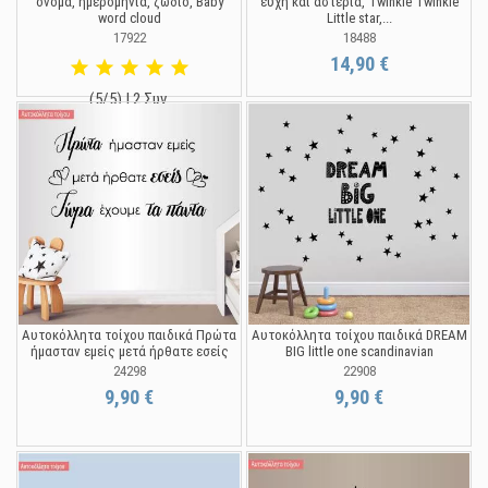
όνομα, ημερομηνία, ζώδιο, Baby
ευχή και αστέρια, Twinkle Twinkle
word cloud
Little star,...
17922
18488
14,90 €
(5/5) | 2 Συν.
14,90 €
Αυτοκόλλητα τοίχου παιδικά Πρώτα
Αυτοκόλλητα τοίχου παιδικά DREAM
ήμασταν εμείς μετά ήρθατε εσείς
BIG little one scandinavian
24298
22908
9,90 €
9,90 €