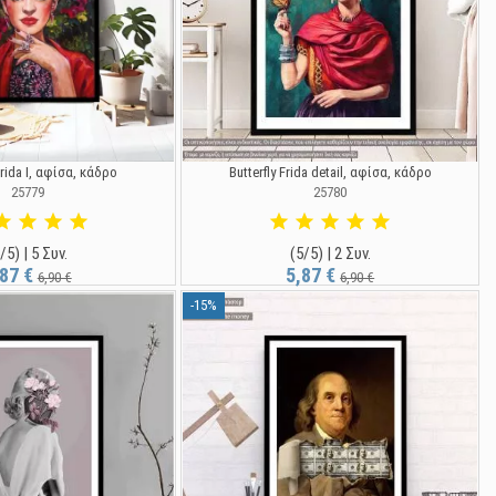
rida I, αφίσα, κάδρο
Butterfly Frida detail, αφίσα, κάδρο
25779
25780
/5) | 5 Συν.
(5/5) | 2 Συν.
,87 €
5,87 €
6,90 €
6,90 €
-15%