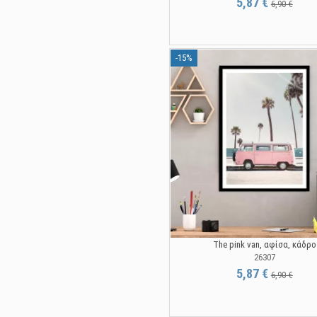
5,87 €
6,90 €
-15%
The pink van, αφίσα, κάδρο
26307
5,87 €
6,90 €