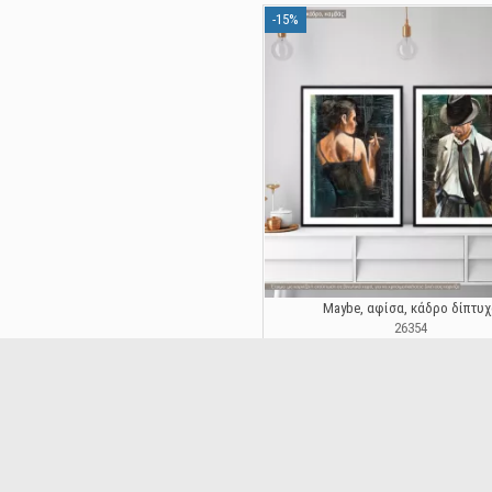
-15%
Maybe, αφίσα, κάδρο δίπτυχ
26354
15,22 €
17,90 €
-15%