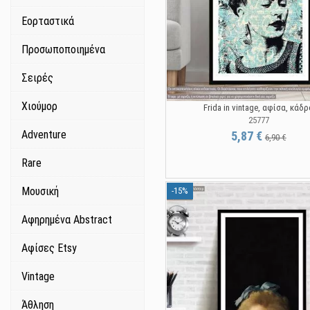
Εορταστικά
Προσωποποιημένα
Σειρές
Χιούμορ
Frida in vintage, αφίσα, κάδρ
25777
Adventure
5,87 €
6,90 €
Rare
Μουσική
-15%
Αφηρημένα Abstract
Αφίσες Etsy
Vintage
Άθληση