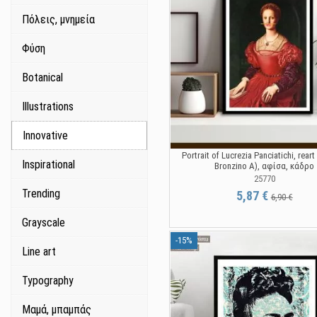
Πόλεις, μνημεία
Φύση
Botanical
Illustrations
Innovative
Portrait of Lucrezia Panciatichi, reart 
Inspirational
Bronzino A), αφίσα, κάδρο
25770
Trending
5,87 €
6,90 €
Grayscale
-15%
Line art
Typography
Μαμά, μπαμπάς