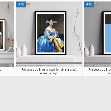
-15%
-15%
ο
Princesse de Broglie, reart (original Ingres),
Princesse de Brogl
αφίσα, κάδρο
α
26447
5,87 €
5
6,90 €
-15%
-15%