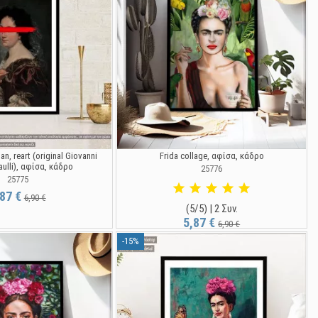
an, reart (original Giovanni
Frida collage, αφίσα, κάδρο
aulli), αφίσα, κάδρο
25776
25775
,87 €
6,90 €
(5/5) | 2 Συν.
5,87 €
6,90 €
-15%