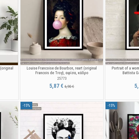
(original
Louise Francoise de Bourbon, reart (original
Portrait of a wom
Francois de Troy), αφίσα, κάδρο
Battista G
25773
5,87 €
5
6,90 €
-15%
-15%