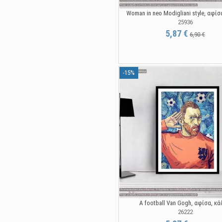
Woman in neo Modigliani style, αφί
25936
5,87 €
6,90 €
-15%
A football Van Gogh, αφίσα, κ
26222