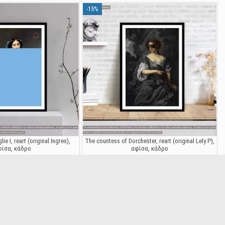
-15%
ie I, reart (original Ingres),
The countess of Dorchester, reart (original Lely P),
φίσα, κάδρο
αφίσα, κάδρο
26448
26449
,87 €
5,87 €
6,90 €
6,90 €
-15%