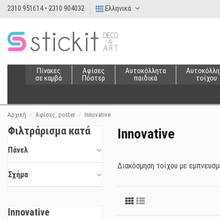
2310 951614 • 2310 904032
Ελληνικά
Πίνακες
Αφίσες
Αυτοκόλλητα
Αυτοκόλλη
σε καμβά
Πόστερ
παιδικά
τοίχου
Αρχική
Αφίσες, poster
Innovative
Φιλτράρισμα κατά
Innovative
Πάνελ
Διακόσμηση τοίχου με εμπνευσμέν
Σχήμα
Innovative