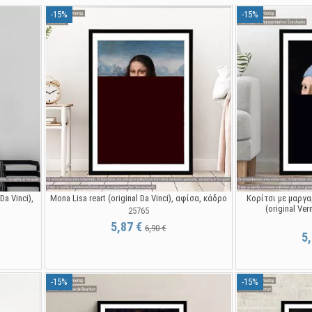
-15%
-15%
Da Vinci),
Mona Lisa reart (original Da Vinci), αφίσα, κάδρο
Κορίτσι με μαργα
(original Ve
25765
5,87 €
6,90 €
5
-15%
-15%