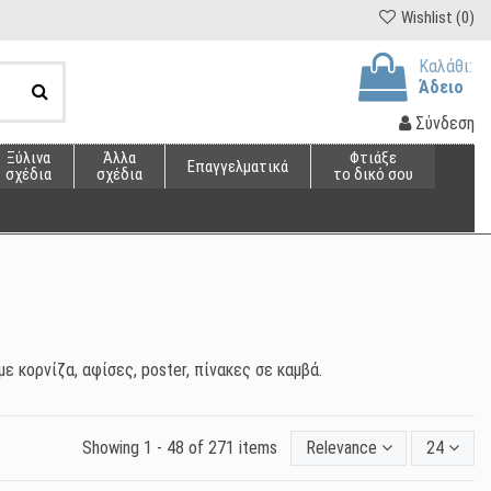
Wishlist (
0
)
Καλάθι:
Άδειο
Σύνδεση
Ξύλινα
Άλλα
Φτιάξε
Επαγγελματικά
σχέδια
σχέδια
το δικό σου
με κορνίζα, αφίσες, poster, πίνακες σε καμβά.
Showing 1 - 48 of 271 items
Relevance
24