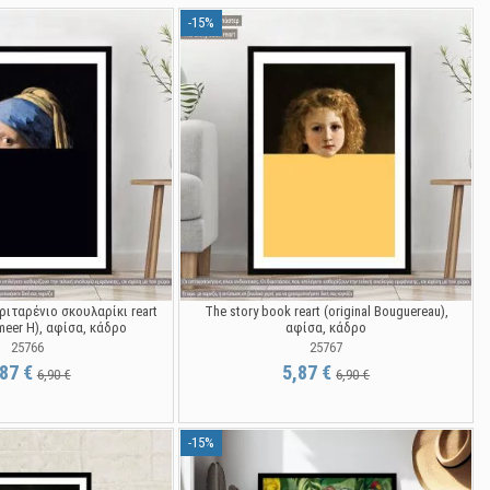
-15%
ριταρένιο σκουλαρίκι reart
The story book reart (original Bouguereau),
rmeer H), αφίσα, κάδρο
αφίσα, κάδρο
25766
25767
,87 €
5,87 €
6,90 €
6,90 €
-15%