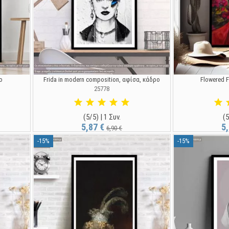
ο
Frida in modern composition, αφίσα, κάδρο
Flowered F
25778
(5/5) | 1 Συν.
(5
5,87 €
5
6,90 €
-15%
-15%