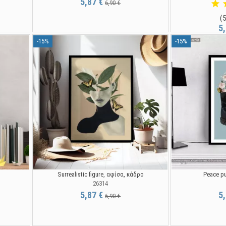
5,87 €
6,90 €
(5
5
-15%
-15%
Surrealistic figure, αφίσα, κάδρο
Peace p
26314
5,87 €
5
6,90 €