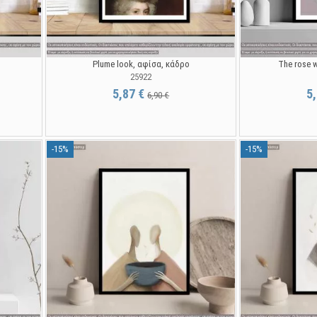
Plume look, αφίσα, κάδρο
The rose 
25922
5,87 €
5
6,90 €
-15%
-15%