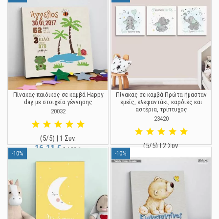
Πίνακας παιδικός σε καμβά Happy
Πίνακας σε καμβά Πρώτα ήμασταν
day, με στοιχεία γέννησης
εμείς, ελεφαντάκι, καρδιές και
αστέρια, τρίπτυχος
20032
23420
(5/5) | 1 Συν.
(5/5) | 2 Συν.
16,11 €
17,90 €
-10%
-10%
35,96 €
39,95 €