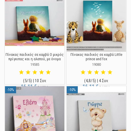
Πίνακας παιδικός σε καμβά Ο μικρός
Πίνακας παιδικός σε καμβά Little
πρίγκιπας και η αλεπού, με όνομα
prince and fox
19585
19080
(5/5) | 10 Συν.
(4,8/5) | 4 Συν.
16,11 €
16,11 €
17,90 €
17,90 €
-10%
-10%