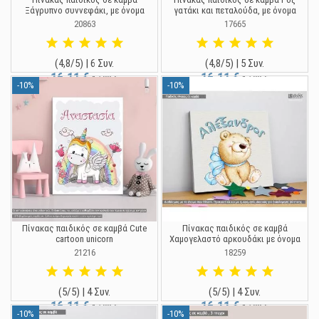
Ξάγρυπνο συννεφάκι, με όνομα
γατάκι και πεταλούδα, με όνομα
20863
17665
(4,8/5) | 6 Συν.
(4,8/5) | 5 Συν.
16,11 €
16,11 €
17,90 €
17,90 €
-10%
-10%
Πίνακας παιδικός σε καμβά Cute
Πίνακας παιδικός σε καμβά
cartoon unicorn
Χαμογελαστό αρκουδάκι με όνομα
21216
18259
(5/5) | 4 Συν.
(5/5) | 4 Συν.
16,11 €
16,11 €
17,90 €
17,90 €
-10%
-10%