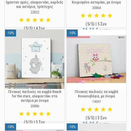
ήμασταν εμείς, ελεφαντάκι, καρδιές
Κοιμισμένο αστεράκι, με όνομα
και αστέρια, τρίπτυχος
20864
22822
(5/5) | 5 Συν.
(5/5) | 4 Συν.
16,11 €
17,90 €
-10%
-10%
35,96 €
39,95 €
Πίνακας παιδικός σε καμβά Reach
Πίνακας παιδικός σε καμβά
for the stars, ελεφαντάκι στα
Κουκουβάγια, με όνομα
αστέρια με όνομα
19097
20886
(5/5) | 3 Συν.
(5/5) | 3 Συν.
16,11 €
17,90 €
-10%
-10%
16,11 €
17,90 €