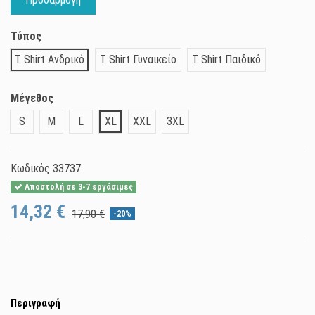
Τύπος
T Shirt Ανδρικό
T Shirt Γυναικείο
T Shirt Παιδικό
Μέγεθος
S
M
L
XL
XXL
3XL
Κωδικός
33737
Αποστολή σε 3-7 εργάσιμες
14,32 €
17,90 €
-20%
Περιγραφή